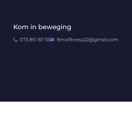
Kom in beweging
073 851 87 55
fenixfitness22@gmail.com