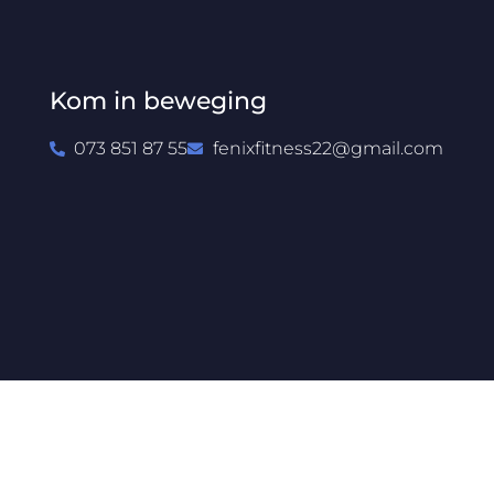
Kom in beweging
073 851 87 55
fenixfitness22@gmail.com