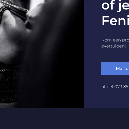
of j
Feni
Kom een proe
overtuigen!
Mail 
of bel 073 85