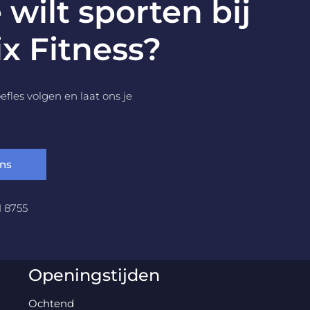
e wilt sporten bij
x Fitness?
fles volgen en laat ons je
ons
1 8755
Openingstijden
Ochtend